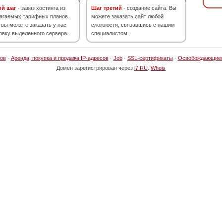
ой шаг
- заказ хостинга из
Шаг третий
- создание сайта. Вы
агаемых тарифных планов.
можете заказать сайт любой
 вы можете заказать у нас
сложности, связавшись с нашим
овку выделенного сервера.
специалистом.
ов
·
Аренда, покупка и продажа IP-адресов
·
Job
·
SSL-сертификаты
·
Освобождающие
Домен зарегистрирован через
i7.RU
.
Whois