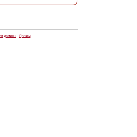
ся домены
·
Прокси