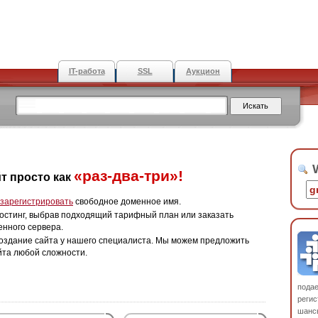
IT-работа
SSL
Аукцион
W
«раз-два-три»!
т просто как
зарегистрировать
свободное доменное имя.
остинг, выбрав подходящий тарифный план или заказать
енного сервера.
оздание сайта у нашего специалиста. Мы можем предложить
йта любой сложности.
пода
регис
шанс