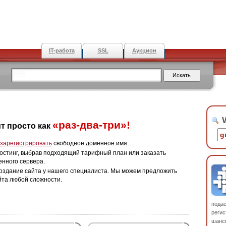
IT-работа
SSL
Аукцион
W
«раз-два-три»!
т просто как
зарегистрировать
свободное доменное имя.
остинг, выбрав подходящий тарифный план или заказать
енного сервера.
оздание сайта у нашего специалиста. Мы можем предложить
йта любой сложности.
пода
регис
шанс