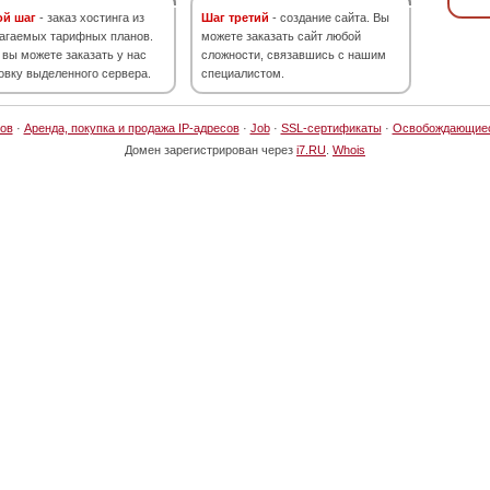
ой шаг
- заказ хостинга из
Шаг третий
- создание сайта. Вы
агаемых тарифных планов.
можете заказать сайт любой
 вы можете заказать у нас
сложности, связавшись с нашим
овку выделенного сервера.
специалистом.
ов
·
Аренда, покупка и продажа IP-адресов
·
Job
·
SSL-сертификаты
·
Освобождающие
Домен зарегистрирован через
i7.RU
.
Whois