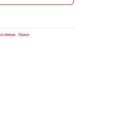
ся домены
·
Прокси