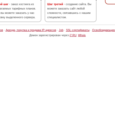
ой шаг
- заказ хостинга из
Шаг третий
- создание сайта. Вы
агаемых тарифных планов.
можете заказать сайт любой
 вы можете заказать у нас
сложности, связавшись с нашим
овку выделенного сервера.
специалистом.
ов
·
Аренда, покупка и продажа IP-адресов
·
Job
·
SSL-сертификаты
·
Освобождающие
Домен зарегистрирован через
i7.RU
.
Whois