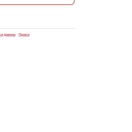
ся домены
·
Прокси