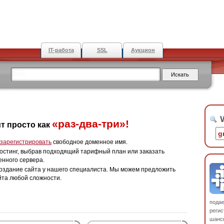
IT-работа
SSL
Аукцион
W
«раз-два-три»!
т просто как
зарегистрировать
свободное доменное имя.
остинг, выбрав подходящий тарифный план или заказать
енного сервера.
оздание сайта у нашего специалиста. Мы можем предложить
йта любой сложности.
пода
регис
шанс